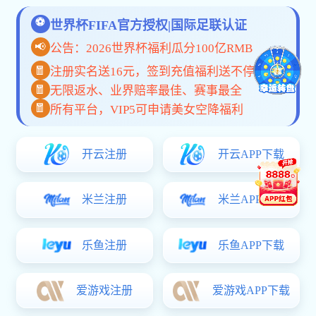
>>
品牌系列
>>
批发套餐
共
0
页
0
条
联系我们
020-24302660
Sale Hotline
广东省广州市番禺经济开发区
邮箱：service86@polybags4less.com
总机：020-24302660