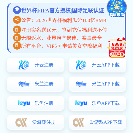
共
0
页
0
条
联系我们
020-24302660
Sale Hotline
广东省广州市番禺经济开发区
邮箱：service86@polybags4less.com
总机：020-24302660
传真：020-01613623
了解更多